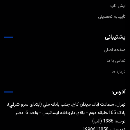
ایش تاپ
تأییدیه تحصیلی
پشتیبانی
صفحه اصلی
تماس با ما
درباره ما
آدرس:
تهران، سعادت آباد، ميدان كاج، جنب بانك ملي (ابتدای سرو شرقي)،
پلاک 165،طبقه دوم - بالای داروخانه ایساتیس - واحد 6، دفتر
ترجمه 1386 (آلپ)
كدپستي: 1998613858