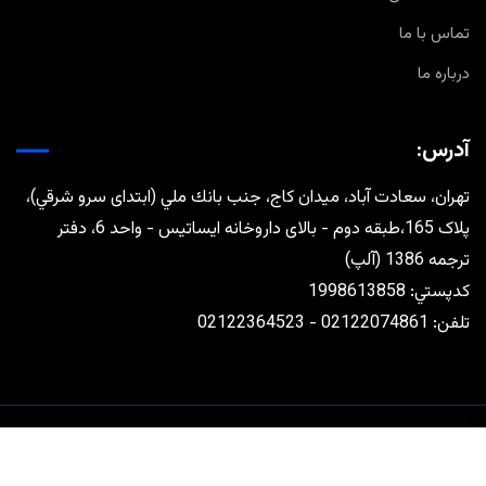
تماس با ما
درباره ما
آدرس:
تهران، سعادت آباد، ميدان كاج، جنب بانك ملي (ابتدای سرو شرقي)،
پلاک 165،طبقه دوم - بالای داروخانه ایساتیس - واحد 6، دفتر
ترجمه 1386 (آلپ)
كدپستي: 1998613858
تلفن: 02122074861 - 02122364523
طراحی و توسعه توسط
رافق مجتهدزاده
تماس با ما
درباره ما