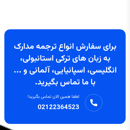
برای سفارش انواع ترجمه مدارک
به زبان های ترکی استانبولی،
انگلیسی، اسپانیایی، آلمانی و ...
با ما تماس بگیرید.
لطفا همین الان تماس بگیرید!
02122364523