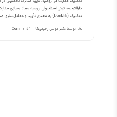
دنکلیک مدارک در ارومیه. تایید مدارک تحصیلی در ار
دارالترجمه ترکی استانبولی ارومیه معادل‌سازی مد
دنکلیک (Denklik) به معنای تأیید و معادل‌سازی مدارک
توسط
دکتر موسی رحیمی
1 Comment