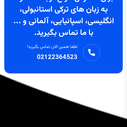
به زبان های ترکی استانبولی،
انگلیسی، اسپانیایی، آلمانی و ...
با ما تماس بگیرید.
لطفا همین الان تماس بگیرید!
02122364523