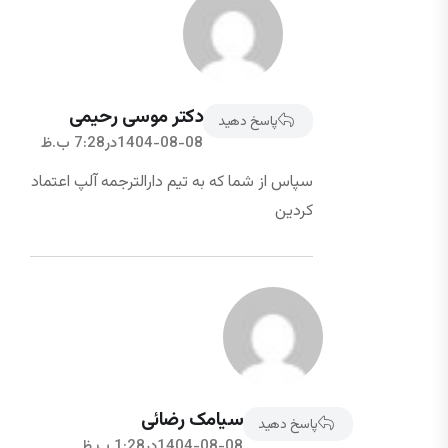
دکتر موسی رحیمی
پاسخ دهید
1404-08-08در7:28 ب.ظ
سپاس از شما که به تیم دارالترجمه آلپ اعتماد
کردین
سیامک رضائی
پاسخ دهید
1404-08-08در1:28 ب.ظ