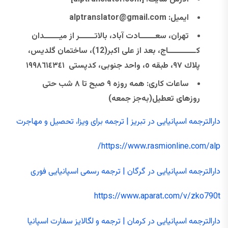
ایمیل:
@gmail.com
alptranslator
تهران، سعــــــادت آباد، بالاتــــــر از ميــــــدان
كـــــــــــاج، بعد از علی اکبر(12)، ساختمان گلديس،
پلاك ٩٧، طبقه ٥، واحد جنوبی، كدپستی ١٩٩٨٦١٤٣٤١
ساعات کاری
:
همه ‌روزه
۹
صبح تا
۸
شب حتی
روزهای تعطیل
(به‌جز جمعه)
دارالترجمه اسپانیایی در تبریز | ترجمه برای ویزا، تحصیل و مهاجرت
https://www.rasmionline.com/alp/
دارالترجمه اسپانیایی در گرگان | ترجمه رسمی اسپانیایی فوری
https://www.aparat.com/v/zko790t
دارالترجمه اسپانیایی در کرمان | ترجمه و لگالایز سفارت اسپانیا