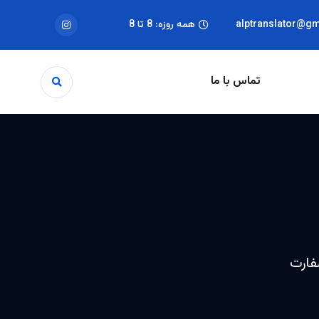
alptranslator@g
همه روزه: 8 تا 8
تماس با ما
سفارت