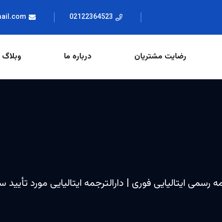
mail.com
02122364523
رضایت مشتریان
درباره ما
وبلاگ
ه رسمی ایتالیایی فوری | دارالترجمه ایتالیایی مورد تأیید 