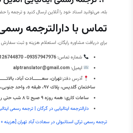
۳. ترجمه رسمی ایتالیایی آنلاین هم امکان‌پذیر است؟
بله، می‌توانید اسناد خود را آنلاین ارسال کنید و ترجمه را 
تماس با دارالترجمه رسمی 
برای دریافت مشاوره رایگان، استعلام هزینه و ثبت سفارش تر
شماره تماس:
09357947976- 02126744870
ایمیل:
alptranslator@gmail.com
آدرس دفتر:
ساختمان گلديس، پلاك ٩٧، طبقه ٥، واحد جنوبی، كدپستی ١٩٩٨٦١٤٣٤١
ساعات کاری: همه ‌روزه ۹ صبح تا ۸ شب حتی روزهای تعطیل(به‌جز جمعه)
دارالترجمه ایتالیایی در گرگان | ترجمه رسمی ایتالی
ترجمه رسمی ترکی استانبولی در سعادت آباد تهران [هزینه + 