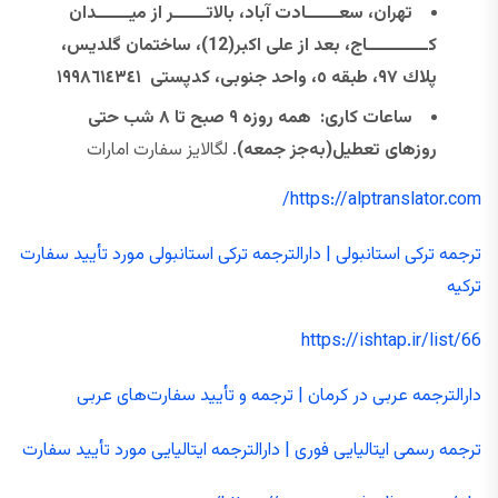
تهران، سعــــــادت آباد، بالاتــــــر از ميــــــدان
كـــــــــــاج، بعد از علی اکبر(12)، ساختمان گلديس،
پلاك ٩٧، طبقه ٥، واحد جنوبی، كدپستی ١٩٩٨٦١٤٣٤١
ساعات کاری: همه ‌روزه ۹ صبح تا ۸ شب حتی
روزهای تعطیل(به‌جز جمعه)
. لگالایز سفارت امارات
https://alptranslator.com/
ترجمه ترکی استانبولی | دارالترجمه ترکی استانبولی مورد تأیید سفارت
ترکیه
https://ishtap.ir/list/66
دارالترجمه عربی در کرمان | ترجمه و تأیید سفارت‌های عربی
ترجمه رسمی ایتالیایی فوری | دارالترجمه ایتالیایی مورد تأیید سفارت