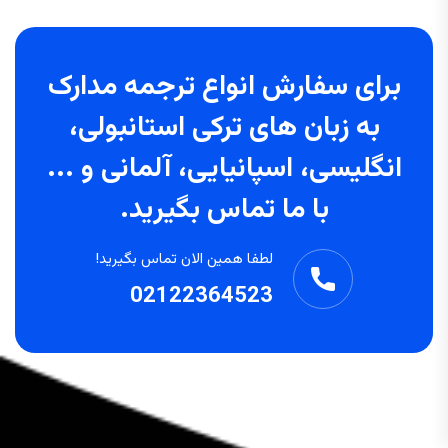
برای سفارش انواع ترجمه مدارک
به زبان های ترکی استانبولی،
انگلیسی، اسپانیایی، آلمانی و ...
با ما تماس بگیرید.
لطفا همین الان تماس بگیرید!
02122364523