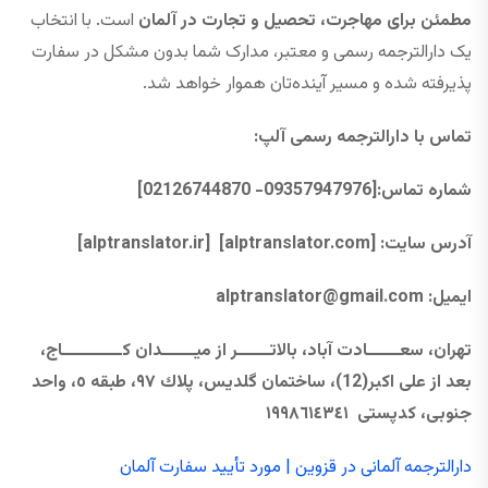
مطمئن برای مهاجرت، تحصیل و تجارت در آلمان
است. با انتخاب
یک دارالترجمه رسمی و معتبر، مدارک شما بدون مشکل در سفارت
پذیرفته شده و مسیر آینده‌تان هموار خواهد شد.
تماس با دارالترجمه رسمی آلپ
:
شماره تماس
:
[09357947976- 02126744870]
آدرس سایت:
[alptranslator.com]
[alptranslator.ir]
ایمیل:
@gmail.com
alptranslator
تهران، سعــــــادت آباد، بالاتــــــر از ميــــــدان كـــــــــــاج،
بعد از علی اکبر(12)، ساختمان گلديس، پلاك ٩٧، طبقه ٥، واحد
جنوبی، كدپستی ١٩٩٨٦١٤٣٤١
دارالترجمه آلمانی در قزوین | مورد تأیید سفارت آلمان