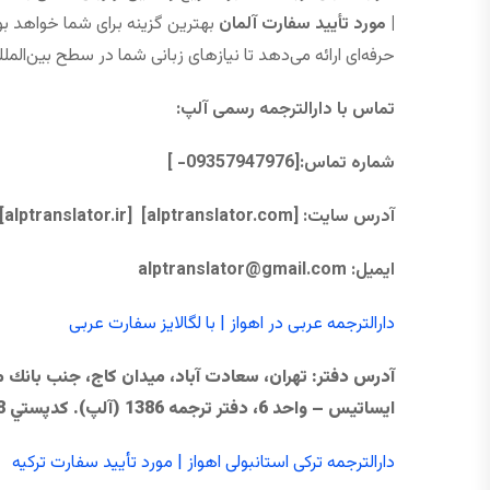
| مورد تأیید سفارت آلمان
بهترین گزینه برای شما خواهد بو
حرفه‌ای ارائه می‌دهد تا نیازهای زبانی شما در سطح بین‌الملل
تماس با دارالترجمه رسمی آلپ
:
شماره تماس:[09357947976- ]
آدرس سایت:
[alptranslator.com]
[alptranslator.ir]
ایمیل:
@gmail.com
alptranslator
دارالترجمه عربی در اهواز | با لگالایز سفارت عربی
آدرس دفتر
ایساتیس – واحد 6، دفتر ترجمه 1386 (آلپ). كدپستي 1998613858
دارالترجمه ترکی استانبولی اهواز | مورد تأیید سفارت ترکیه