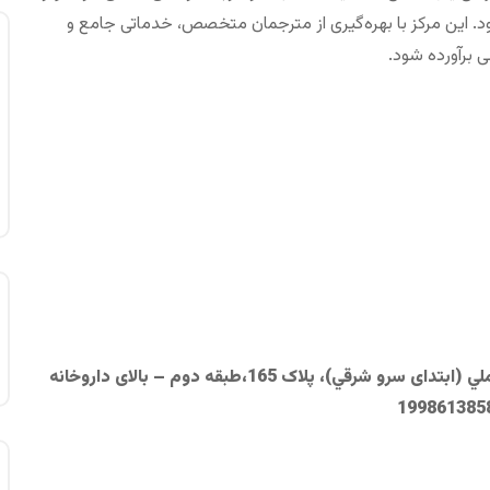
د. این مرکز با بهره‌گیری از مترجمان متخصص، خدماتی جامع و
ی برآورده شود.
: تهران، سعادت آباد، ميدان كاج، جنب بانك ملي (ابتدای سرو شرقي)، پلاک 165،طبقه دوم – بالای داروخانه