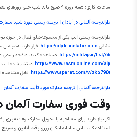
ساعات کاری
:
همه ‌روزه
۹
صبح تا
۸
شب حتی
روزهای تع
دارالترجمه آلمانی در آبادان | ترجمه رسمی مورد تایید سفارت
دارالترجمه رسمی آلپ یکی از مجموعه‌های فعال در حوزه ت
نشانی
https://alptranslator.com
قرار دارد. همچنین مع
https://ishtap.ir/list/66
مشاهده کنید. صفحه رسمی دارا
https://www.rasmionline.com/alp
منتشر شده است. علا
https://www.aparat.com/v/zko790t
قابل مشاهده ا
دارالترجمه آلمانی | ترجمه مدارک مورد تأیید سفارت آلمان
وقت فوری سفارت آلمان در
اگر نیاز دارید
برای مصاحبه یا تحویل مدارک وقت فوری بگی
استفاده کنید. این سامانه امکان
رزرو وقت آنلاین و سریع
ر