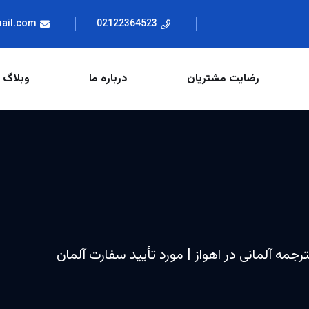
mail.com
02122364523
رضایت مشتریان
درباره ما
وبلاگ
لترجمه آلمانی در اهواز | مورد تأیید سفارت آلمان