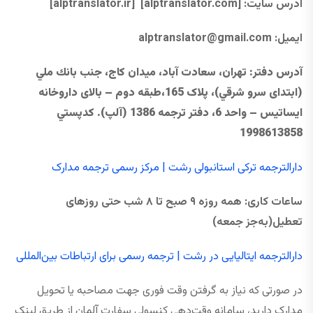
آدرس سایت:
[alptranslator.com]
[alptranslator.ir]
ایمیل:
@gmail.com
alptranslator
آدرس دفتر
: تهران، سعادت آباد، ميدان كاج، جنب بانك ملي
(ابتدای سرو شرقي)، پلاک 165،طبقه دوم – بالای داروخانه
ایساتیس – واحد 6، دفتر ترجمه 1386 (آلپ). كدپستي
1998613858
دارالترجمه ترکی استانبولی رشت | مرکز رسمی ترجمه مدارک
ساعات کاری
:
همه ‌روزه
۹
صبح تا
۸
شب حتی
روزهای
تعطیل
(به‌جز جمعه)
دارالترجمه ایتالیایی در رشت | ترجمه رسمی برای ارتباطات بین‌المللی
در صورتی که نیاز به گرفتن وقت فوری جهت مصاحبه یا تحویل
مدارک دارید، سامانه وقت‌دهی کنسولی سفارت آلمان از طریق لینک