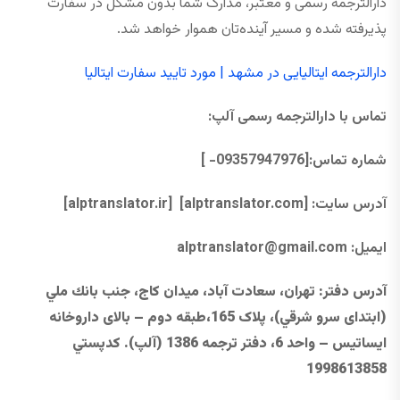
دارالترجمه رسمی و معتبر، مدارک شما بدون مشکل در سفارت
پذیرفته شده و مسیر آینده‌تان هموار خواهد شد.
دارالترجمه ایتالیایی در مشهد | مورد تایید سفارت ایتالیا
تماس با دارالترجمه رسمی آلپ
:
شماره تماس:[09357947976- ]
آدرس سایت:
[alptranslator.com]
[alptranslator.ir]
ایمیل:
@gmail.com
alptranslator
آدرس دفتر
: تهران، سعادت آباد، ميدان كاج، جنب بانك ملي
(ابتدای سرو شرقي)، پلاک 165،طبقه دوم – بالای داروخانه
ایساتیس – واحد 6، دفتر ترجمه 1386 (آلپ). كدپستي
1998613858