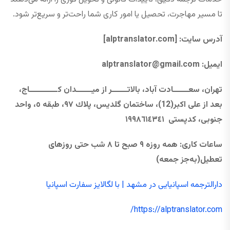
تا مسیر مهاجرت، تحصیل یا امور کاری شما راحت‌تر و سریع‌تر شود.
آدرس سایت
: [alptranslator.com]
ایمیل:
@gmail.com
alptranslator
تهران، سعــــــادت آباد، بالاتــــــر از ميــــــدان كـــــــــــاج،
بعد از علی اکبر(12)، ساختمان گلديس، پلاك ٩٧، طبقه ٥، واحد
جنوبی، كدپستی ١٩٩٨٦١٤٣٤١
ساعات کاری
:
همه ‌روزه
۹
صبح تا
۸
شب حتی
روزهای
تعطیل
(به‌جز جمعه)
دارالترجمه اسپانیایی در مشهد | با لگالایز سفارت اسپانیا
https://alptranslator.com/