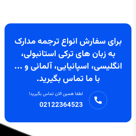
برای سفارش انواع ترجمه مدارک
به زبان های ترکی استانبولی،
انگلیسی، اسپانیایی، آلمانی و ...
با ما تماس بگیرید.
لطفا همین الان تماس بگیرید!
02122364523