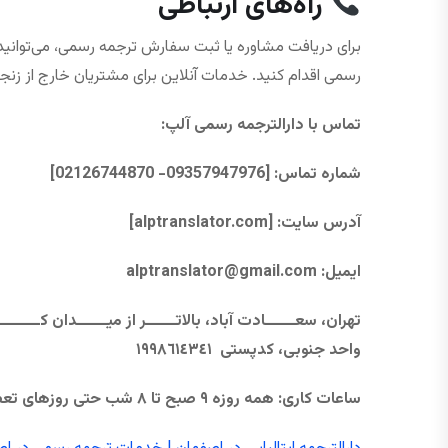
راه‌های ارتباطی
برای دریافت مشاوره یا ثبت سفارش ترجمه رسمی، می‌توانید 
رسمی اقدام کنید. خدمات آنلاین برای مشتریان خارج از زنجان
تماس با دارالترجمه رسمی آلپ
:
شماره تماس
: [09357947976- 02126744870]
آدرس سایت
: [alptranslator.com]
ایمیل:
@gmail.com
alptranslator
واحد جنوبی، كدپستی ١٩٩٨٦١٤٣٤١
ساعات کاری
:
همه ‌روزه
۹
صبح تا
۸
شب حتی
روزهای تع