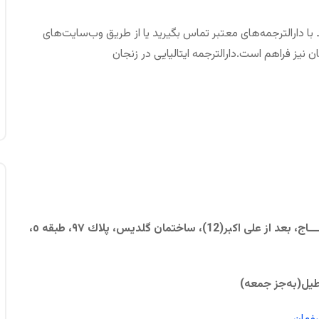
با دارالترجمه‌های معتبر تماس بگیرید یا از طریق وب‌سایت‌های
 نیز فراهم است.دارالترجمه ایتالیایی در زنجان
تهران، سعــــــادت آباد، بالاتــــــر از ميــــــدان كـــــــــــاج، بعد از علی اکبر(12)، ساختمان گلديس، پلاك ٩٧، طبقه ٥،
طیل
(به‌جز جمعه)