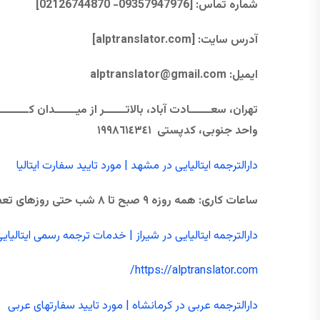
شماره تماس
: [09357947976- 02126744870]
آدرس سایت
: [alptranslator.com]
ایمیل:
@gmail.com
alptranslator
واحد جنوبی، كدپستی ١٩٩٨٦١٤٣٤١
دارالترجمه ایتالیایی در مشهد | مورد تایید سفارت ایتالیا
ساعات کاری
:
همه ‌روزه
۹
صبح تا
۸
شب حتی
روزهای تع
دارالترجمه ایتالیایی در شیراز | خدمات ترجمه رسمی ایتالیایی
https://alptranslator.com/
دارالترجمه عربی در کرمانشاه | مورد تایید سفارتهای عربی