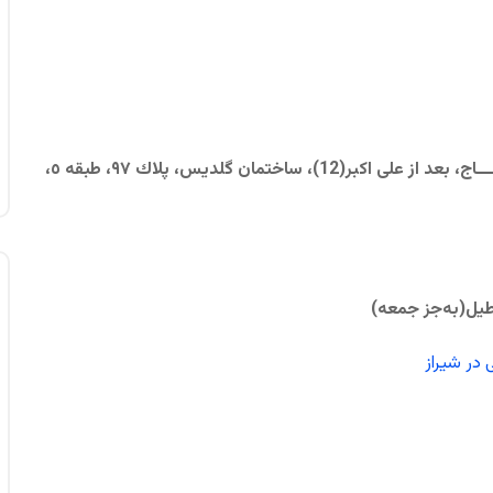
تهران، سعــــــادت آباد، بالاتــــــر از ميــــــدان كـــــــــــاج، بعد از علی اکبر(12)، ساختمان گلديس، پلاك ٩٧، طبقه ٥،
طیل
(به‌جز جمعه)
 در شیراز