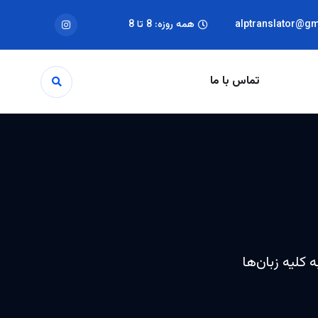
alptranslator@g
همه روزه: 8 تا 8
تماس با ما
 کلیه زبان‌ها