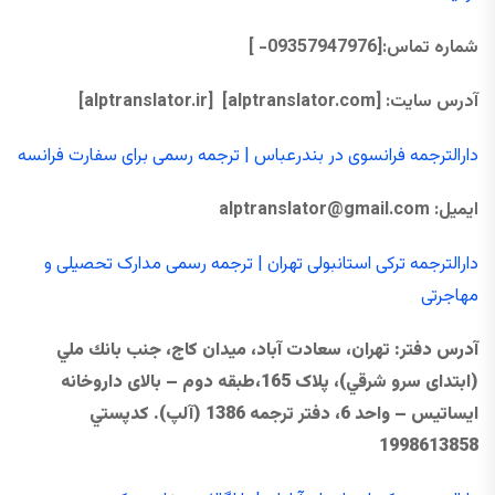
شماره تماس:[09357947976- ]
آدرس سایت:
[alptranslator.com]
[alptranslator.ir]
دارالترجمه فرانسوی در بندرعباس | ترجمه رسمی برای سفارت فرانسه
ایمیل:
@gmail.com
alptranslator
دارالترجمه ترکی استانبولی تهران | ترجمه رسمی مدارک تحصیلی و
مهاجرتی
آدرس دفتر
: تهران، سعادت آباد، ميدان كاج، جنب بانك ملي
(ابتدای سرو شرقي)، پلاک 165،طبقه دوم – بالای داروخانه
ایساتیس – واحد 6، دفتر ترجمه 1386 (آلپ). كدپستي
1998613858