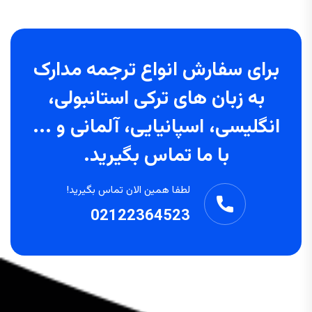
برای سفارش انواع ترجمه مدارک
به زبان های ترکی استانبولی،
انگلیسی، اسپانیایی، آلمانی و ...
با ما تماس بگیرید.
لطفا همین الان تماس بگیرید!
02122364523