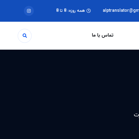
alptranslator@g
همه روزه: 8 تا 8
تماس با ما
رت