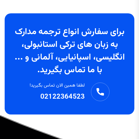
برای سفارش انواع ترجمه مدارک
به زبان های ترکی استانبولی،
انگلیسی، اسپانیایی، آلمانی و ...
با ما تماس بگیرید.
لطفا همین الان تماس بگیرید!
02122364523