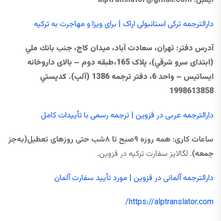
ایمیل:
@gmail.com
alptranslator
دارالترجمه ترکی استانبولی اراک | برای ویزا و مهاجرت به ترکیه
آدرس دفتر
: تهران، سعادت آباد، ميدان كاج، جنب بانك ملي
(ابتدای سرو شرقي)، پلاک 165،طبقه دوم – بالای داروخانه
ایساتیس – واحد 6، دفتر ترجمه 1386 (آلپ). كدپستي
1998613858
دارالترجمه عربی در قزوین | ترجمه رسمی با تأییدات کامل
ساعات کاری: همه ‌روزه ۹صبح تا ۸شب حتی روزهای تعطیل(به‌جز
جمعه)
. لگالایز سفارت ترکیه در قزوین.
دارالترجمه آلمانی در قزوین | مورد تأیید سفارت آلمان
https://alptranslator.com/