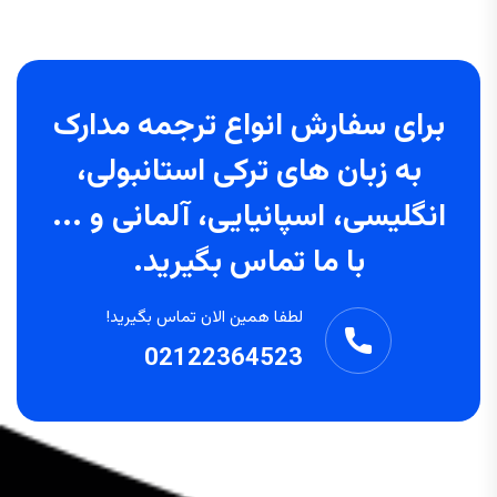
برای سفارش انواع ترجمه مدارک
به زبان های ترکی استانبولی،
انگلیسی، اسپانیایی، آلمانی و ...
با ما تماس بگیرید.
لطفا همین الان تماس بگیرید!
02122364523