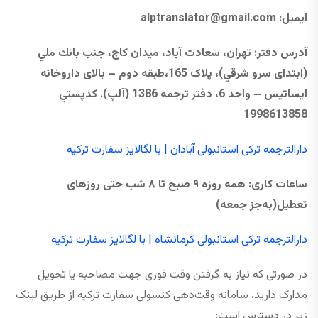
ایمیل:
@gmail.com
alptranslator
آدرس دفتر
:
تهران، سعادت آباد، ميدان كاج، جنب بانك ملي
(ابتدای سرو شرقي)، پلاک 165،طبقه دوم – بالای داروخانه
ایساتیس – واحد 6، دفتر ترجمه 1386 (آلپ)
.
كدپستي
1998613858
دارالترجمه ترکی استانبولی آبادان | با لگالایز سفارت ترکیه
ساعات کاری
:
همه ‌روزه
۹
صبح تا
۸
شب حتی
روزهای
تعطیل
(به‌جز جمعه)
دارالترجمه ترکی استانبولی کرمانشاه | با لگالایز سفارت ترکیه
در صورتی که نیاز به گرفتن وقت فوری جهت مصاحبه یا تحویل
مدارک دارید، سامانه وقت‌دهی کنسولی سفارت ترکیه از طریق لینک
زیر در دسترس است: