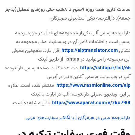
ساعات کاری: همه ‌روزه ۹صبح تا ۸شب حتی روزهای تعطیل(به‌جز
جمعه)
. دارالترجمه ترکی استانبولی هرمزگان.
دارالترجمه رسمی آلپ یکی از مجموعه‌های فعال در حوزه ترجمه
رسمی است و اطلاعات کامل آن در وب‌سایت اصلی مجموعه به
نشانی
https://alptranslator.com
قرار دارد. همچنین معرفی
این مجموعه را می‌توانید در
ishtap
از طریق لینک
https://ishtap.ir/list/66
مشاهده کنید. صفحه رسمی دارالترجمه
آلپ در وب‌سایت «رسمی آنلاین» نیز در آدرس
https://www.rasmionline.com/alp
منتشر شده است. علاوه
بر این، ویدیوی معرفی دارالترجمه آلپ در آپارات با لینک
https://www.aparat.com/v/zko790t
قابل مشاهده است.
دارالترجمه عربی در هرمزگان | با لگالایز سفارت‌های عربی
وقت فوری سفارت ترکیه در