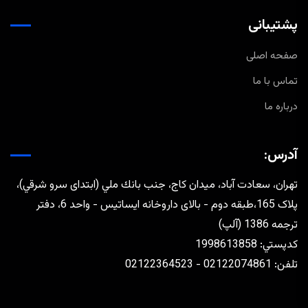
پشتیبانی
صفحه اصلی
تماس با ما
درباره ما
آدرس:
تهران، سعادت آباد، ميدان كاج، جنب بانك ملي (ابتدای سرو شرقي)،
پلاک 165،طبقه دوم - بالای داروخانه ایساتیس - واحد 6، دفتر
ترجمه 1386 (آلپ)
كدپستي: 1998613858
تلفن: 02122074861 - 02122364523