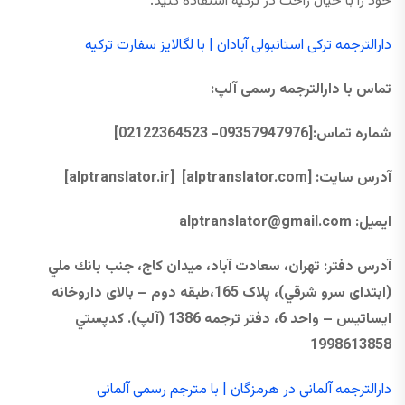
خود را با خیال راحت در ترکیه استفاده کنید.
دارالترجمه ترکی استانبولی آبادان | با لگالایز سفارت ترکیه
تماس با دارالترجمه رسمی آلپ
:
شماره تماس
:
[09357947976- 02122364523]
آدرس سایت:
[alptranslator.com]
[alptranslator.ir]
ایمیل:
@gmail.com
alptranslator
آدرس دفتر
:
تهران، سعادت آباد، ميدان كاج، جنب بانك ملي
(ابتدای سرو شرقي)، پلاک 165،طبقه دوم – بالای داروخانه
ایساتیس – واحد 6، دفتر ترجمه 1386 (آلپ)
.
كدپستي
1998613858
دارالترجمه آلمانی در هرمزگان | با مترجم رسمی آلمانی