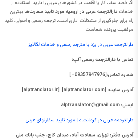
اگر قصد سفر، کار یا اقامت در کشورهای عربی را دارید، استفاده از
خدمات
دارالترجمه عربی در ارومیه مورد تایید سفارت‌ها
بهترین
راه برای جلوگیری از مشکلات اداری است. ترجمه رسمی و اصولی، کلید
موفقیت پرونده شماست.
دارالترجمه عربی در یزد با مترجم رسمی و خدمات لگالایز
تماس با دارالترجمه رسمی آلپ
:
شماره تماس:[09357947976- ]
آدرس سایت:
[alptranslator.com]
[alptranslator.ir]
ایمیل:
@gmail.com
alptranslator
دارالترجمه عربی در کرمانشاه | مورد تایید سفارتهای عربی
آدرس دفتر
: تهران، سعادت آباد، ميدان كاج، جنب بانك ملي