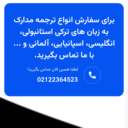
برای سفارش انواع ترجمه مدارک
به زبان های ترکی استانبولی،
انگلیسی، اسپانیایی، آلمانی و ...
با ما تماس بگیرید.
لطفا همین الان تماس بگیرید!
02122364523