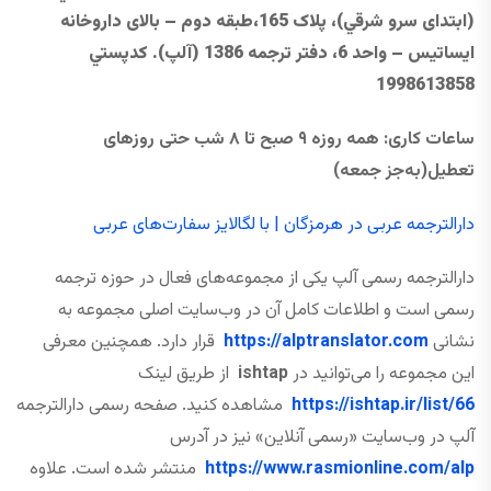
(ابتدای سرو شرقي)، پلاک 165،طبقه دوم – بالای داروخانه
ایساتیس – واحد 6، دفتر ترجمه 1386 (آلپ). كدپستي
1998613858
ساعات کاری
:
همه ‌روزه
۹
صبح تا
۸
شب حتی
روزهای
تعطیل
(به‌جز جمعه)
دارالترجمه عربی در هرمزگان | با لگالایز سفارت‌های عربی
دارالترجمه رسمی آلپ یکی از مجموعه‌های فعال در حوزه ترجمه
رسمی است و اطلاعات کامل آن در وب‌سایت اصلی مجموعه به
نشانی
https://alptranslator.com
قرار دارد. همچنین معرفی
این مجموعه را می‌توانید در
ishtap
از طریق لینک
https://ishtap.ir/list/66
مشاهده کنید. صفحه رسمی دارالترجمه
آلپ در وب‌سایت «رسمی آنلاین» نیز در آدرس
https://www.rasmionline.com/alp
منتشر شده است. علاوه