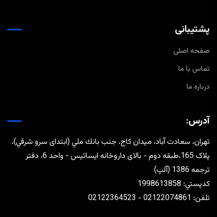
پشتیبانی
صفحه اصلی
تماس با ما
درباره ما
آدرس:
تهران، سعادت آباد، ميدان كاج، جنب بانك ملي (ابتدای سرو شرقي)،
پلاک 165،طبقه دوم - بالای داروخانه ایساتیس - واحد 6، دفتر
ترجمه 1386 (آلپ)
كدپستي: 1998613858
تلفن: 02122074861 - 02122364523