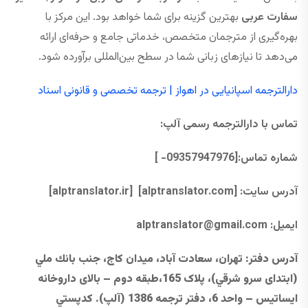
سفارت عربی
بهترین گزینه برای شما خواهد بود. این مرکز با
بهره‌گیری از مترجمان متخصص، خدماتی جامع و حرفه‌ای ارائه
می‌دهد تا نیازهای زبانی شما در سطح بین‌المللی برآورده شود.
دارالترجمه اسپانیایی در اهواز | ترجمه تخصصی و قانونی اسناد
تماس با دارالترجمه رسمی آلپ
:
شماره تماس:[09357947976- ]
آدرس سایت:
[alptranslator.com]
[alptranslator.ir]
ایمیل:
@gmail.com
alptranslator
آدرس دفتر
: تهران، سعادت آباد، ميدان كاج، جنب بانك ملي
(ابتدای سرو شرقي)، پلاک 165،طبقه دوم – بالای داروخانه
ایساتیس – واحد 6، دفتر ترجمه 1386 (آلپ). كدپستي