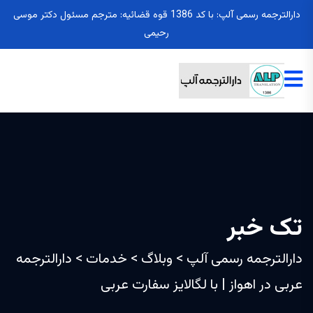
دارالترجمه رسمی آلپ: با کد 1386 قوه قضائیه: مترجم مسئول دکتر موسی
رحیمی
تک خبر
دارالترجمه رسمی آلپ
>
وبلاگ
>
خدمات
>
دارالترجمه
عربی در اهواز | با لگالایز سفارت عربی