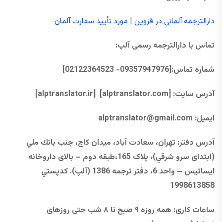
دارالترجمه آلمانی در قزوین | مورد تأیید سفارت آلمان
تماس با دارالترجمه رسمی آلپ
:
شماره تماس
:
[09357947976- 02122364523]
آدرس سایت:
[alptranslator.com]
[alptranslator.ir]
ایمیل:
@gmail.com
alptranslator
آدرس دفتر
:
تهران، سعادت آباد، ميدان كاج، جنب بانك ملي
(ابتدای سرو شرقي)، پلاک 165،طبقه دوم – بالای داروخانه
ایساتیس – واحد 6، دفتر ترجمه 1386 (آلپ)
.
كدپستي
1998613858
ساعات کاری
:
همه ‌روزه
۹
صبح تا
۸
شب حتی
روزهای