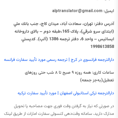
ایمیل:
@gmail.com
alptranslator
آدرس دفتر
: تهران، سعادت آباد، ميدان كاج، جنب بانك ملي
(ابتدای سرو شرقي)، پلاک 165،طبقه دوم – بالای داروخانه
ایساتیس – واحد 6، دفتر ترجمه 1386 (آلپ). كدپستي
1998613858
دارالترجمه فرانسوی در کرج | ترجمه رسمی مورد تأیید سفارت فرانسه
ساعات کاری
:
همه ‌روزه
۹
صبح تا
۸
شب حتی
روزهای
تعطیل
(به‌جز جمعه)
دارالترجمه ترکی استانبولی اصفهان | مورد تأیید سفارت ترکیه
در صورتی که نیاز به گرفتن وقت فوری جهت مصاحبه یا تحویل
مدارک دارید، سامانه وقت‌دهی کنسولی سفارت امارات از طریق لینک