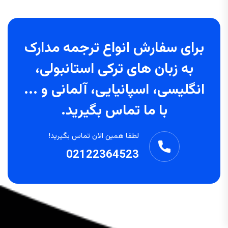
برای سفارش انواع ترجمه مدارک
به زبان های ترکی استانبولی،
انگلیسی، اسپانیایی، آلمانی و ...
با ما تماس بگیرید.
لطفا همین الان تماس بگیرید!
02122364523