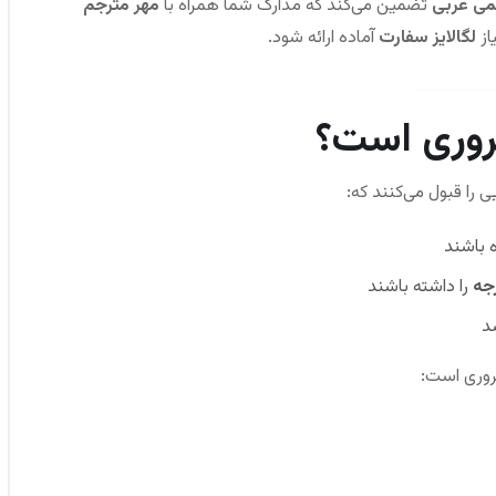
می عربی
تضمین می‌کند که مدارک شما همراه با
مهر مترجم
از
لگالایز سفارت
آماده ارائه شود.
روری است؟
را قبول می‌کنند که:
 باشند
جه
را داشته باشند
د
روری است: