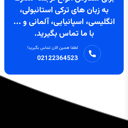
به زبان های ترکی استانبولی،
انگلیسی، اسپانیایی، آلمانی و ...
با ما تماس بگیرید.
لطفا همین الان تماس بگیرید!
02122364523