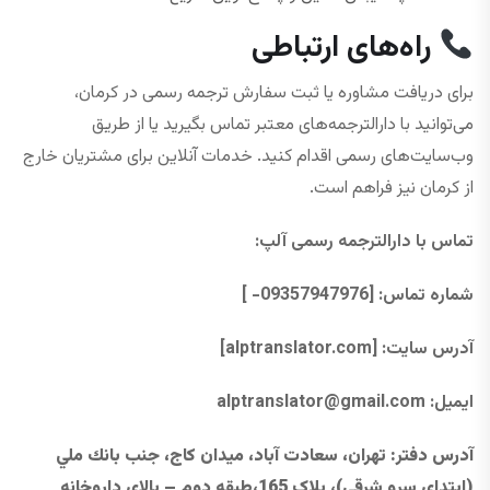
راه‌های ارتباطی
برای دریافت مشاوره یا ثبت سفارش ترجمه رسمی در کرمان،
می‌توانید با دارالترجمه‌های معتبر تماس بگیرید یا از طریق
وب‌سایت‌های رسمی اقدام کنید. خدمات آنلاین برای مشتریان خارج
از کرمان نیز فراهم است.
تماس با دارالترجمه رسمی آلپ
:
شماره تماس: [09357947976- ]
آدرس سایت
: [alptranslator.com]
ایمیل:
@gmail.com
alptranslator
آدرس دفتر
: تهران، سعادت آباد، ميدان كاج، جنب بانك ملي
(ابتدای سرو شرقي)، پلاک 165،طبقه دوم – بالای داروخانه