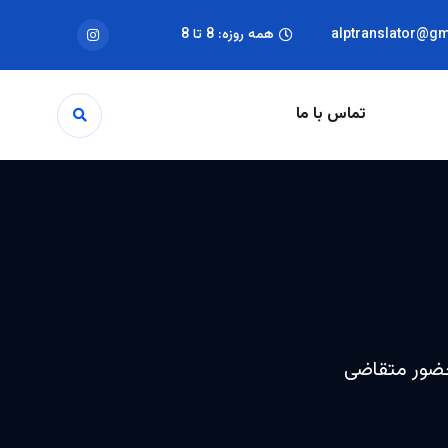
alptranslator@g
همه روزه: 8 تا 8
تماس با ما
حضور متقاضی