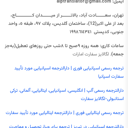
ایمیل:
@gmail.com
alptranslator
تهران، سعــــــادت آباد، بالاتــــــر از ميــــــدان كـــــــــــاج،
بعد از علی اکبر(12)، ساختمان گلديس، پلاك ٩٧، طبقه ٥، واحد
جنوبی، كدپستی ١٩٩٨٦١٤٣٤١
ساعات کاری: همه ‌روزه ۹صبح تا ۸شب حتی روزهای تعطیل(به‌جز
جمعه)
. لگالایز سفارت امارات
ترجمه رسمی اسپانیایی فوری | دارالترجمه اسپانیایی مورد تأیید
سفارت اسپانیا
دارالترجمه رسمی آلپ | انگلیسی، اسپانیایی، ایتالیایی، آلمانی، ترکی
استانبولی-لگالایز سفارت
ترجمه رسمی ایتالیایی فوری | دارالترجمه ایتالیایی مورد تأیید سفارت
دارالترجمه اسپانیایی در تبریز | ترجمه برای ویزا، تحصیل و مهاجرت