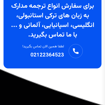
برای سفارش انواع ترجمه مدارک
به زبان های ترکی استانبولی،
انگلیسی، اسپانیایی، آلمانی و ...
با ما تماس بگیرید.
لطفا همین الان تماس بگیرید!
02122364523