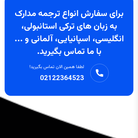
برای سفارش انواع ترجمه مدارک
به زبان های ترکی استانبولی،
انگلیسی، اسپانیایی، آلمانی و ...
با ما تماس بگیرید.
لطفا همین الان تماس بگیرید!
02122364523